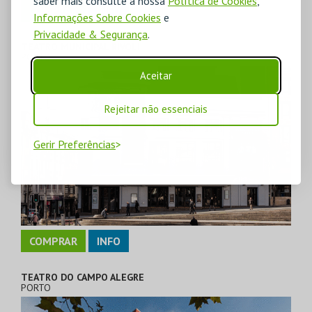
saber mais consulte a nossa
Política de Cookies
,
COMPRAR
INFO
Informações Sobre Cookies
e
Privacidade & Segurança
.
TEATRO MUNICIPAL RIVOLI
PORTO
Aceitar
Rejeitar não essenciais
Gerir Preferências
COMPRAR
INFO
TEATRO DO CAMPO ALEGRE
PORTO