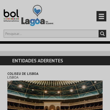
Olá,
iniciar sessão
PT
0
CARRINHO
ENTIDADES ADERENTES
EVENTOS
COLISEU DE LISBOA
LISBOA
CARTÕES
PRODUTOS